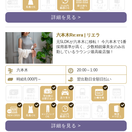
詳細を見る >
六本木Re:era | リエラ
元5LDKが六本木に移転！ 今六本木で1番
採用基準が高く、少数精鋭爆美女のみ出
勤しているラウンジ最高級店舗！
六本木
20:00～1:00
時給8,000円～
翌出勤日全額日払い
詳細を見る >