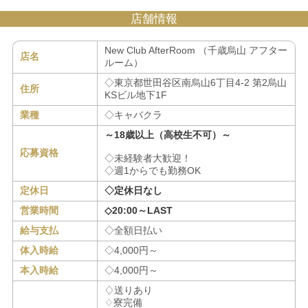
店舗情報
New Club AfterRoom （千歳烏山 アフター
店名
ルーム）
◇東京都世田谷区南烏山6丁目4-2 第2烏山
住所
KSビル地下1F
業種
◇キャバクラ
～18歳以上（高校生不可）～
応募資格
◇未経験者大歓迎！
◇週1からでも勤務OK
定休日
◇定休日なし
営業時間
◇20:00～LAST
給与支払
◇全額日払い
体入時給
◇4,000円～
本入時給
◇4,000円～
♢送りあり
♢寮完備