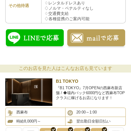
♢レンタルドレスあり
その他待遇
♢ノルマ・ペナルティなし
♢交通費支給
♢各種提携のご案内可能
このお店を見た人はこんなお店も見ています
B1 TOKYO
『B1 TOKYO』7月OPENの西麻布新店
舗 / ◆場内バック6000円など西麻布TOP
クラスに稼げるお店になります！
西麻布
20:00～1:00
時給8,000円～
翌出勤日全額日払い