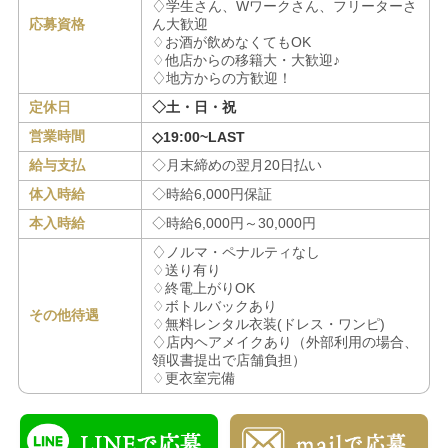
♢学生さん、Wワークさん、フリーターさ
応募資格
ん大歓迎
♢お酒が飲めなくてもOK
♢他店からの移籍大・大歓迎♪
♢地方からの方歓迎！
定休日
◇土・日・祝
営業時間
◇19:00~LAST
給与支払
◇月末締めの翌月20日払い
体入時給
◇時給6,000円保証
本入時給
◇時給6,000円～30,000円
♢ノルマ・ペナルティなし
♢送り有り
♢終電上がりOK
♢ボトルバックあり
その他待遇
♢無料レンタル衣装(ドレス・ワンピ)
♢店内ヘアメイクあり（外部利用の場合、
領収書提出で店舗負担）
♢更衣室完備