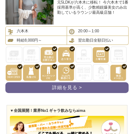
元5LDKが六本木に移転！ 今六本木で1番
採用基準が高く、少数精鋭爆美女のみ出
勤しているラウンジ最高級店舗！
六本木
20:00～1:00
時給8,000円～
翌出勤日全額日払い
詳細を見る >
▼全国展開！業界No1 ギャラ飲みならaima