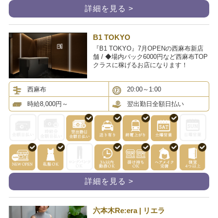
詳細を見る >
B1 TOKYO
『B1 TOKYO』7月OPENの西麻布新店
舗 / ◆場内バック6000円など西麻布TOP
クラスに稼げるお店になります！
西麻布
20:00～1:00
時給8,000円～
翌出勤日全額日払い
詳細を見る >
六本木Re:era | リエラ