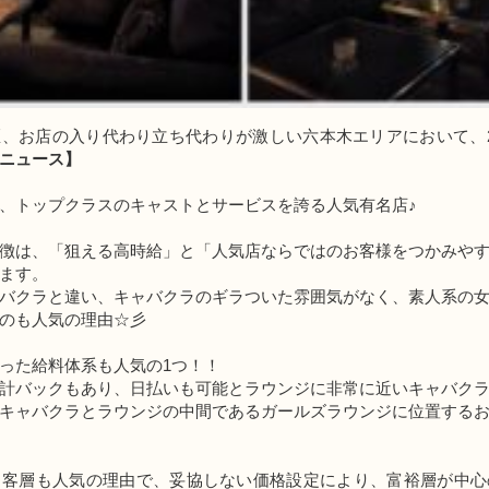
、お店の入り代わり立ち代わりが激しい六本木エリアにおいて、
ニュース】
、トップクラスのキャストとサービスを誇る人気有名店♪
徴は、「狙える高時給」と「人気店ならではのお客様をつかみや
ます。
バクラと違い、キャバクラのギラついた雰囲気がなく、素人系の
のも人気の理由☆彡
った給料体系も人気の1つ！！
計バックもあり、日払いも可能とラウンジに非常に近いキャバク
キャバクラとラウンジの中間であるガールズラウンジに位置する
る客層も人気の理由で、妥協しない価格設定により、富裕層が中心