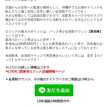
店舗からの女性への配慮が素晴らしく、待機中でもお酒やドリンクを
飲んだりと働く女性に非常に優しい会員制ラウンジです！
大きな特徴としては自由出勤ですので、高級系キャバクラやクラブで
働かれてる方や芸能活動やモデル活動をされている方などにとてもオ
ススメです☆彡
ロジックの最大のポイントは、バック率が会員制ラウンジ
【最高峰】
という点です。
最高小計バック率はなんと折半！？
本指名は1時間3000円とこちらも業界最高のバック率で、高単価のお
客さんを持っている女性は最も稼げるシステムになっております♪
未経験者、会員制ラウンジで再度働きたいという方には、是非【ロジ
ック】がオススメです！
▼LOGIC
の詳しい情報はコチラ
⇒LOGIC (西麻布ロジック)店舖情報ページ
▼会員制ラウンジ、その他のナイトワークのご相談はLINEから
LINE相談24時間受付中♪