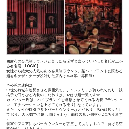
西麻布の会員制ラウンジと言ったら必ずと言っていいほど名前が上が
る有名店【LOGIC】
女性から絶大の人気のある会員制ラウンジ、某ハイブランドに関わる
超有名デザイナーが設計した店内は本格派の雰囲気♪
本格派の店内は…..
中世のお城を連想させる雰囲気で、シャンデリアが飾られており、鉄
格子で囲うなど内装のこだわりは、やはり超一流です☆
カウンター席は、ハイブランドを連想させてくれる内装でテンショ
ン・モチベーションを上げてくれる造りになっています。
また、女性が待機できるバーカウンターなどがあり、店内は広々とし
ており、大人数でお越し頂けるよう、面積の広い個室が2つあります
♪
個室のフロアにもバーカウンターが設置してありますので、寛げる空
間がそこにはあります。