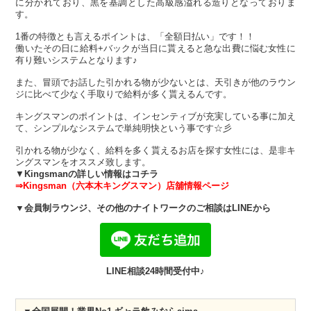
に分かれており、黒を基調とした高級感溢れる造りとなっておりま
す。
1番の特徴とも言えるポイントは、「全額日払い」です！！
働いたその日に給料+バックが当日に貰えると急な出費に悩む女性に
有り難いシステムとなります♪
また、冒頭でお話した引かれる物が少ないとは、天引きが他のラウン
ジに比べて少なく手取りで給料が多く貰えるんです。
キングスマンのポイントは、インセンティブが充実している事に加え
て、シンプルなシステムで単純明快という事です☆彡
引かれる物が少なく、給料を多く貰えるお店を探す女性には、是非キ
ングスマンをオススメ致します。
▼
Kingsmanの詳しい情報はコチラ
⇒Kingsman（六本木キングスマン）
店舖情報ページ
▼会員制ラウンジ、その他のナイトワークのご相談はLINEから
LINE相談24時間受付中♪